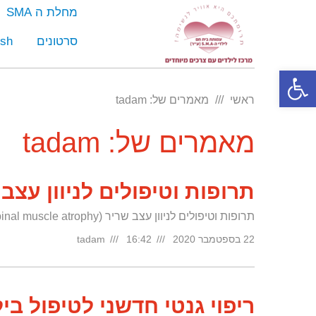
מחלת ה SMA
סרטונים
ish
פתח סרגל נגישות
ראשי
מאמרים של: tadam
מאמרים של: tadam
תרופות וטיפולים לניוון עצב
תרופות וטיפולים לניוון עצב שריר (SMA – spinal muscle atrophy) ניוון עצב שריר (SMA) הינה מחלה תורשתית עצב– ניוונית המאופנית
22 בספטמבר 2020
16:42
tadam
ריפוי גנטי חדשני לטיפול בילדי